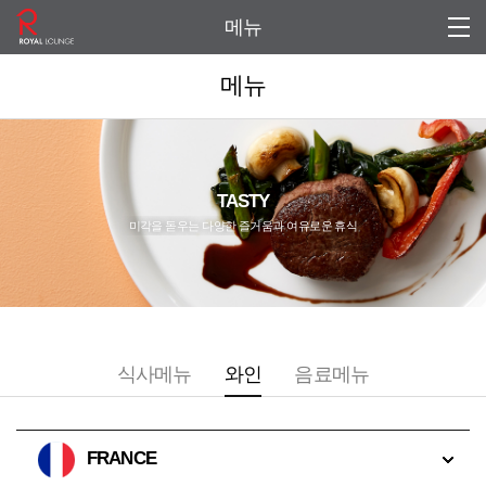
메뉴
메뉴
TASTY
미각을 돋우는 다양한 즐거움과 여유로운 휴식
식사메뉴
와인
음료메뉴
FRANCE