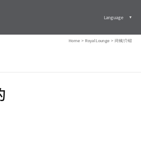
Language
Home
Royal Lounge
问候/介绍
的