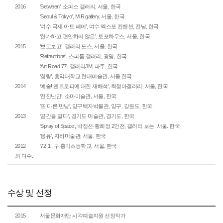
2016
‘Between’, 소피스 갤러리, 서울, 한국
‘Seoul & Tokyo’, MIR gallery, 서울, 한국
‘여수 국제 아트 페어’, 여수 엑스포 컨벤션, 전남, 한국
‘한가하고 편안하지 않은’, 토포하우스, 서울, 한국
2015
‘보고보고’, 갤러리 도스, 서울, 한국
‘Refractions’, 스피돔 갤러리, 광명, 한국
‘Art Road 77’, 갤러리JM, 파주, 한국
‘청람’, 홍익대학교 현대미술관, 서울 한국
2014
‘예술! 엔트로피에 대한 재해석’, 최정아갤러리, 서울, 한국
‘천진난만’, 소마미술관, 서울, 한국
'또 다른 만남', 양구백자박물관, 양구, 강원도, 한국.
2013
‘공간을 열다’, 경기도 미술관, 경기도, 한국
‘Spray of Space’, 박정선·황희정 2인전, 갤러리 보는, 서울. 한국
'몽유', 자하미술관, 서울. 한국
2012
‘72-1’, 구 홍익초등학교, 서울. 한국
외 다수.
수상 및 선정
2015
서울문화재단 시각예술지원 선정작가