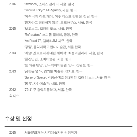
2016
‘Between’, 소피스 갤러리, 서울, 한국
‘Seoul & Tokyo’, MIR gallery, 서울, 한국
‘여수 국제 아트 페어’, 여수 엑스포 컨벤션, 전남, 한국
‘한가하고 편안하지 않은’, 토포하우스, 서울, 한국
2015
‘보고보고’, 갤러리 도스, 서울, 한국
‘Refractions’, 스피돔 갤러리, 광명, 한국
‘Art Road 77’, 갤러리JM, 파주, 한국
‘청람’, 홍익대학교 현대미술관, 서울 한국
2014
‘예술! 엔트로피에 대한 재해석’, 최정아갤러리, 서울, 한국
‘천진난만’, 소마미술관, 서울, 한국
'또 다른 만남', 양구백자박물관, 양구, 강원도, 한국.
2013
‘공간을 열다’, 경기도 미술관, 경기도, 한국
‘Spray of Space’, 박정선·황희정 2인전, 갤러리 보는, 서울. 한국
'몽유', 자하미술관, 서울. 한국
2012
‘72-1’, 구 홍익초등학교, 서울. 한국
외 다수.
수상 및 선정
2015
서울문화재단 시각예술지원 선정작가